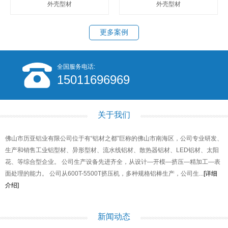
外壳型材
外壳型材
更多案例
全国服务电话:
15011696969
关于我们
佛山市历亚铝业有限公司位于有“铝材之都”巨称的佛山市南海区，公司专业研发、
生产和销售工业铝型材、异形型材、流水线铝材、散热器铝材、LED铝材、太阳
花、等综合型企业。 公司生产设备先进齐全，从设计—开模—挤压—精加工—表
面处理的能力。 公司从600T-5500T挤压机，多种规格铝棒生产，公司生...
[详细
介绍]
新闻动态