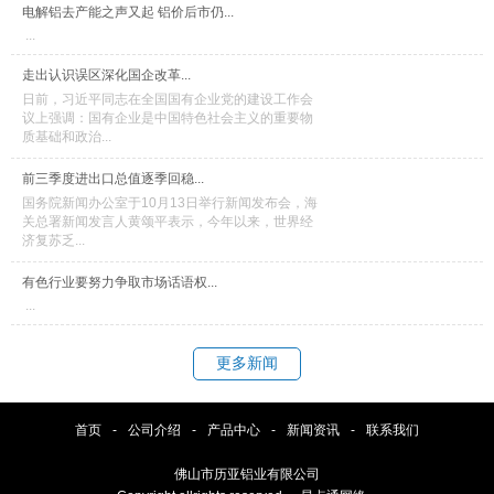
电解铝去产能之声又起 铝价后市仍...
...
走出认识误区深化国企改革...
日前，习近平同志在全国国有企业党的建设工作会
议上强调：国有企业是中国特色社会主义的重要物
质基础和政治...
前三季度进出口总值逐季回稳...
国务院新闻办公室于10月13日举行新闻发布会，海
关总署新闻发言人黄颂平表示，今年以来，世界经
济复苏乏...
有色行业要努力争取市场话语权...
...
更多新闻
首页
-
公司介绍
-
产品中心
-
新闻资讯
-
联系我们
佛山市历亚铝业有限公司