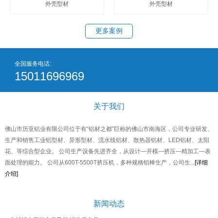
外壳型材
外壳型材
更多案例
全国服务电话:
15011696969
关于我们
佛山市历亚铝业有限公司位于有“铝材之都”巨称的佛山市南海区，公司专业研发、
生产和销售工业铝型材、异形型材、流水线铝材、散热器铝材、LED铝材、太阳
花、等综合型企业。 公司生产设备先进齐全，从设计—开模—挤压—精加工—表
面处理的能力。 公司从600T-5500T挤压机，多种规格铝棒生产，公司生...
[详细
介绍]
新闻动态