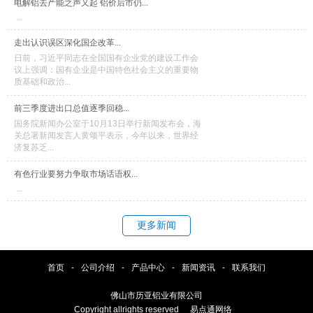
电解铝去产能之声又起 铝价后市仍...
...
走出认识误区深化国企改革...
日前，习近平同志在全国国有企业党的建设工作会
议上强调：国有企业是中国特色社会主义的重要物
质基础和政治...
前三季度进出口总值逐季回稳...
国务院新闻办公室于10月13日举行新闻发布会，海
关总署新闻发言人黄颂平表示，今年以来，世界经
济复苏乏...
有色行业要努力争取市场话语权...
...
更多新闻
首页
-
公司介绍
-
产品中心
-
新闻资讯
-
联系我们
佛山市历亚铝业有限公司
Copyright allrights reserved
易点通网络