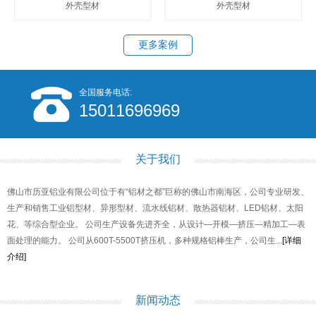
外壳型材
外壳型材
更多案例
全国服务电话:
15011696969
关于我们
佛山市历亚铝业有限公司位于有“铝材之都”巨称的佛山市南海区，公司专业研发、
生产和销售工业铝型材、异形型材、流水线铝材、散热器铝材、LED铝材、太阳
花、等综合型企业。 公司生产设备先进齐全，从设计—开模—挤压—精加工—表
面处理的能力。 公司从600T-5500T挤压机，多种规格铝棒生产，公司生...
[详细
介绍]
新闻动态