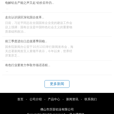
电解铝去产能之声又起 铝价后市仍...
...
走出认识误区深化国企改革...
日前，习近平同志在全国国有企业党的建设工作会
议上强调：国有企业是中国特色社会主义的重要物
质基础和政治...
前三季度进出口总值逐季回稳...
国务院新闻办公室于10月13日举行新闻发布会，海
关总署新闻发言人黄颂平表示，今年以来，世界经
济复苏乏...
有色行业要努力争取市场话语权...
...
更多新闻
首页
-
公司介绍
-
产品中心
-
新闻资讯
-
联系我们
佛山市历亚铝业有限公司